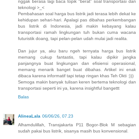
nggak berasa lagi baca topik “berat” soal transportasi dan
teknologi >_<
Pembahasan soal harga bus listrik jadi terasa lebih dekat ke
kehidupan sehari-hari. Apalagi pas dibahas perkembangan
bus listrik di Indonesia, jadi makin kebayang kalau
transportasi ramah lingkungan tuh bukan cuma wacana
futuristik doang, tapi pelan-pelan udah mulai jadi realita.
Dan jujur ya, aku baru ngeh ternyata harga bus listrik
memang cukup fantastis, tapi kalau dipikir jangka
panjangnya buat lingkungan dan efisiensi operasional,
memang menarik banget buat dibahas. Artikel ini enak
dibaca karena informatif tapi tetap ringan khas Teh Okti :)))
Semoga makin banyak tulisan keren bertema teknologi dan
transportasi seperti ini ya, karena insightful bangettt
Balas
AlineaLala
06/06/26, 07.23
Alhamdulillah, Transjakarta P11 Bogor-Blok M sebagian
sudah pakai bus listrik, sisanya masih bus konvensional.