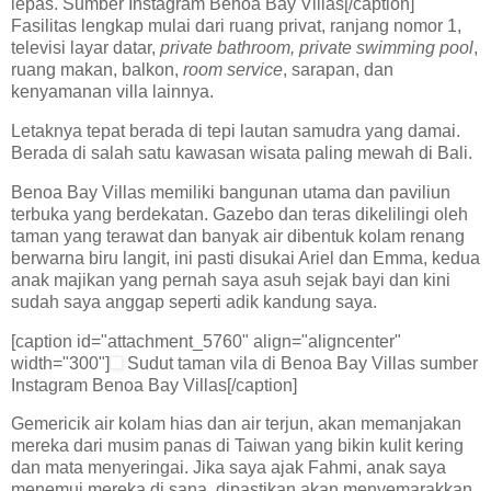
lepas. Sumber Instagram Benoa Bay Villas[/caption]
Fasilitas lengkap mulai dari ruang privat, ranjang nomor 1,
televisi layar datar,
private bathroom, private swimming pool
,
ruang makan, balkon,
room service
, sarapan, dan
kenyamanan villa lainnya.
Letaknya tepat berada di tepi lautan samudra yang damai.
Berada di salah satu kawasan wisata paling mewah di Bali.
Benoa Bay Villas memiliki bangunan utama dan paviliun
terbuka yang berdekatan. Gazebo dan teras dikelilingi oleh
taman yang terawat dan banyak air dibentuk kolam renang
berwarna biru langit, ini pasti disukai Ariel dan Emma, kedua
anak majikan yang pernah saya asuh sejak bayi dan kini
sudah saya anggap seperti adik kandung saya.
[caption id="attachment_5760" align="aligncenter"
width="300"]
Sudut taman vila di Benoa Bay Villas sumber
Instagram Benoa Bay Villas[/caption]
Gemericik air kolam hias dan air terjun, akan memanjakan
mereka dari musim panas di Taiwan yang bikin kulit kering
dan mata menyeringai. Jika saya ajak Fahmi, anak saya
menemui mereka di sana, dipastikan akan menyemarakkan