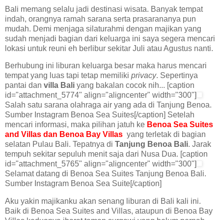
Bali memang selalu jadi destinasi wisata. Banyak tempat
indah, orangnya ramah sarana serta prasarananya pun
mudah. Demi menjaga silaturahmi dengan majikan yang
sudah menjadi bagian dari keluarga ini saya segera mencari
lokasi untuk reuni eh berlibur sekitar Juli atau Agustus nanti.
Berhubung ini liburan keluarga besar maka harus mencari
tempat yang luas tapi tetap memiliki
privacy
. Sepertinya
pantai dan
villa Bali
yang bakalan cocok nih... [caption
id="attachment_5774" align="aligncenter" width="300"]
Salah satu sarana olahraga air yang ada di Tanjung Benoa.
Sumber Instagram Benoa Sea Suites[/caption] Setelah
mencari informasi, maka pilihan jatuh ke
Benoa Sea Suites
and Villas dan Benoa Bay Villas
yang terletak di bagian
selatan Pulau Bali. Tepatnya di
Tanjung Benoa Bali
. Jarak
tempuh sekitar sepuluh menit saja dari Nusa Dua. [caption
id="attachment_5765" align="aligncenter" width="300"]
Selamat datang di Benoa Sea Suites Tanjung Benoa Bali.
Sumber Instagram Benoa Sea Suite[/caption]
Aku yakin majikanku akan senang liburan di Bali kali ini.
Baik di Benoa Sea Suites and Villas, ataupun di Benoa Bay