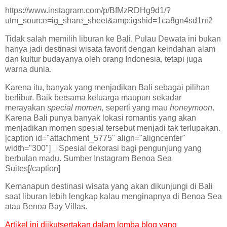
https://www.instagram.com/p/BfMzRDHg9d1/?
utm_source=ig_share_sheet&amp;igshid=1ca8gn4sd1ni2
Tidak salah memilih liburan ke Bali. Pulau Dewata ini bukan
hanya jadi destinasi wisata favorit dengan keindahan alam
dan kultur budayanya oleh orang Indonesia, tetapi juga
warna dunia.
Karena itu, banyak yang menjadikan Bali sebagai pilihan
berlibur. Baik bersama keluarga maupun sekadar
merayakan
special momen,
seperti yang mau
honeymoon
.
Karena Bali punya banyak lokasi romantis yang akan
menjadikan momen spesial tersebut menjadi tak terlupakan.
[caption id="attachment_5775" align="aligncenter"
width="300"]
Spesial dekorasi bagi pengunjung yang
berbulan madu. Sumber Instagram Benoa Sea
Suites[/caption]
Kemanapun destinasi wisata yang akan dikunjungi di Bali
saat liburan lebih lengkap kalau menginapnya di Benoa Sea
atau Benoa Bay Villas.
Artikel ini diikutsertakan dalam lomba blog yang