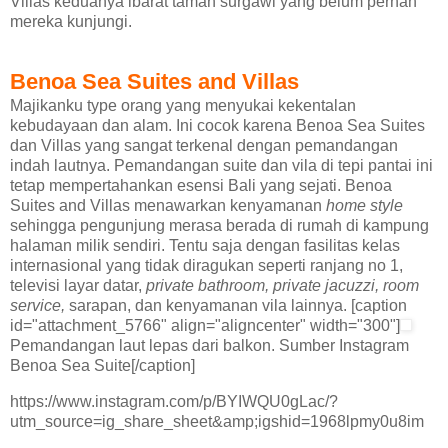
Villas keduanya ibarat taman surgawi yang belum pernah
mereka kunjungi.
Benoa Sea Suites and Villas
Majikanku type orang yang menyukai kekentalan
kebudayaan dan alam. Ini cocok karena Benoa Sea Suites
dan Villas yang sangat terkenal dengan pemandangan
indah lautnya. Pemandangan suite dan vila di tepi pantai ini
tetap mempertahankan esensi Bali yang sejati. Benoa
Suites and Villas menawarkan kenyamanan
home style
sehingga pengunjung merasa berada di rumah di kampung
halaman milik sendiri. Tentu saja dengan fasilitas kelas
internasional yang tidak diragukan seperti ranjang no 1,
televisi layar datar,
private bathroom, private jacuzzi, room
service,
sarapan, dan kenyamanan vila lainnya. [caption
id="attachment_5766" align="aligncenter" width="300"]
Pemandangan laut lepas dari balkon. Sumber Instagram
Benoa Sea Suite[/caption]
https://www.instagram.com/p/BYIWQU0gLac/?
utm_source=ig_share_sheet&amp;igshid=1968lpmy0u8im