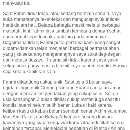
menyusui ini.
Saat Fahmi tidur lelap, atau sedang bermain sendiri, saya
suka menatapnya lekat-lekat dan mengucap syukur tidak
henti dalam hati. Betapa bahagia meski melalui berbagai
masalah, kini Fahmi bisa tumbuh kembang dengan sehat
dan normal seperti anak-anak lain pada umumnya.
Bagaimana tidak, Fahmi putra pertama kami yang sangat
diidam-idamkan telah menjalani berbagai permasalahan
yang jika sekarang mengenangnya saya suka deg-degan
dan merasa dezavu. Trauma sih tidak karena saya yakin
setiap anak punya nasib dan miliknya sendiri-sendiri. Hanya
saja selalu kepikiran saja.
Fahmi dikandung cukup unik. Saat usia 3 bulan saya
ngidam ingin naik Gunung Rinjani. Suami cari jalan aman
dengan mencari tim pendakian yang cukup solid. Selain
usia kansungan 3 bulan dinilai cukup rentan juga saat itu
kondisi suami belum pulih benar. Luka di kaki karena
ketiban kayu di kebun belum sembuh benar. Akhirnya jumpa
Mas Aris Pacul, dari Bekap Adventure beserta kawan-
kawannya yang siap mengawal kami. Alhamdulillah semua
keinginan tercapai. Menjelajahi bebatuan di Puncak Anjani,