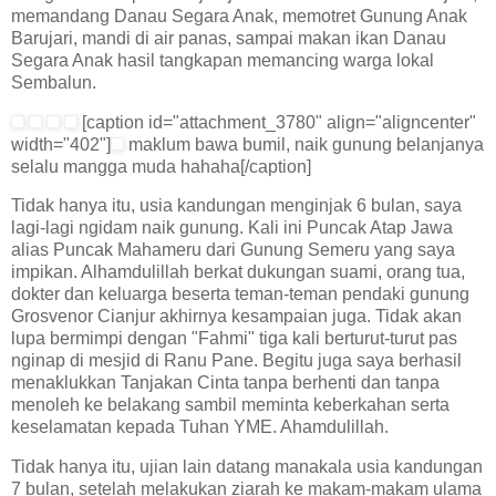
memandang Danau Segara Anak, memotret Gunung Anak
Barujari, mandi di air panas, sampai makan ikan Danau
Segara Anak hasil tangkapan memancing warga lokal
Sembalun.
[caption id="attachment_3780" align="aligncenter"
width="402"]
maklum bawa bumil, naik gunung belanjanya
selalu mangga muda hahaha[/caption]
Tidak hanya itu, usia kandungan menginjak 6 bulan, saya
lagi-lagi ngidam naik gunung. Kali ini Puncak Atap Jawa
alias Puncak Mahameru dari Gunung Semeru yang saya
impikan. Alhamdulillah berkat dukungan suami, orang tua,
dokter dan keluarga beserta teman-teman pendaki gunung
Grosvenor Cianjur akhirnya kesampaian juga. Tidak akan
lupa bermimpi dengan "Fahmi" tiga kali berturut-turut pas
nginap di mesjid di Ranu Pane. Begitu juga saya berhasil
menaklukkan Tanjakan Cinta tanpa berhenti dan tanpa
menoleh ke belakang sambil meminta keberkahan serta
keselamatan kepada Tuhan YME. Ahamdulillah.
Tidak hanya itu, ujian lain datang manakala usia kandungan
7 bulan, setelah melakukan ziarah ke makam-makam ulama