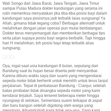
Wali Songo dari Jawa Barat, Jawa Tengah, Jawa Timur
sampai Pulau Madura dokter kandungan yang selama ini
rutin memeriksa menyatakan jika tiba-tiba posisi bayi dalam
kandungan saya posisinya jadi terbalik laias sungsang! Ya
Allah, gimana tidak tegang coba? Berbagai alternatif untuk
melahirkan dengan jalan operasi pun mulai berdatangan.
Dokter terus menyemangati dan memberikan berbagai tips
serta jalan supaya posisi bayi segera berbalik. Tapi hingga
hari H melahirkan, toh posisi bayi tetap terbalik alias
sungsang.
Oya, ingat saat usia kandungan 8 bulan, sepulang dari
Bandung saat itu hujan besar diserta petir menyambar.
Karena diburu waktu saya dan suami yang mengendarai
sepeda motor tidak berhenti untuk memilih untuk terus lanjut
perjalanan. Tepat di perbatasan Bandung - Cianjur, setelah
batas jembatan tidak disangka sepeda motor yang kami
kendarai terjatuh. Saya terseret beberapa meter hingga
nyungsep di selokan. Sementara suami terkapar di aspal
dan baru bangun setelah digotong oleh warga yang
menolong. Alhamdulilah kami tidak apa-apa. Yang kami