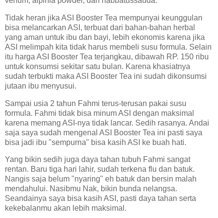
venum, alpinia powder, dan habbatussauda.
Tidak heran jika ASI Booster Tea mempunyai keunggulan
bisa melancarkan ASI, terbuat dari bahan-bahan herbal
yang aman untuk ibu dan bayi, lebih ekonomis karena jika
ASI melimpah kita tidak harus membeli susu formula. Selain
itu harga ASI Booster Tea terjangkau, dibawah RP. 150 ribu
untuk konsumsi sekitar satu bulan. Karena khasiatnya
sudah terbukti maka ASI Booster Tea ini sudah dikonsumsi
jutaan ibu menyusui.
Sampai usia 2 tahun Fahmi terus-terusan pakai susu
formula. Fahmi tidak bisa minum ASI dengan maksimal
karena memang ASI-nya tidak lancar. Sedih rasanya. Andai
saja saya sudah mengenal ASI Booster Tea ini pasti saya
bisa jadi ibu "sempurna" bisa kasih ASI ke buah hati.
Yang bikin sedih juga daya tahan tubuh Fahmi sangat
rentan. Baru tiga hari lahir, sudah terkena flu dan batuk.
Nangis saja belum "nyaring" eh batuk dan bersin malah
mendahului. Nasibmu Nak, bikin bunda nelangsa.
Seandainya saya bisa kasih ASI, pasti daya tahan serta
kekebalanmu akan lebih maksimal.