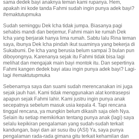
sama dedek bayi anaknya teman kami rupanya. Hem,
apakah ini kode tanda Fahmi sudah ingin punya adek bayi?
#emaktutupmuka
Sudah seminggu Dek Icha tidak jumpa. Biasanya pagi
sehabis mandi dan berjemur, Fahmi main ke rumah Dek
Icha yang berjarak hanya lima rumah. Sabtu lalu Rina teman
saya, ibunya Dek Icha pindah ikut suaminya yang bekerja di
Sukabumi. De Icha yang berusia belum sampai 3 bulan pun
diboyongnya. Karenanya sejak itu Fahmi tidak bisa lagi
melihat dan mengajak main bayi montok itu. Dan sepertinya
Fahmi kangen dedek bayi atau ingin punya adek bayi? Lagi-
lagi #emaktutupmuka
Sebenarnya saya dan suami sudah merencanakan ini juga
sejak jauh hari. Kami tidak menggunakan alat kontrasepsi
apapun sejak Fahmi lahir. Kami justru ingin punya anak
secepatnya sebelum masuk usia kepala 4. Tapi rencana
tinggal rencana, ya mungkin belum dikasih saja oleh Nya.
Selain itu setiap memikirkan tentang punya anak (lagi) saya
selalu kepikiran pengalaman yang sudah-sudah terkait
kandungan, bayi dan air susu ibu (ASI) Ya, saya punya
pengalaman rada-rada gimana gitu terkait kehamilan dan