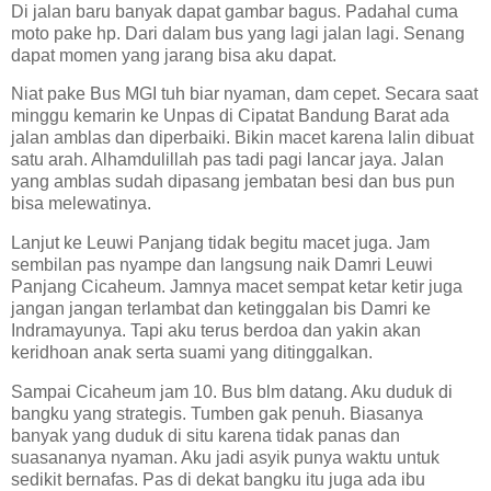
Di jalan baru banyak dapat gambar bagus. Padahal cuma
moto pake hp. Dari dalam bus yang lagi jalan lagi. Senang
dapat momen yang jarang bisa aku dapat.
Niat pake Bus MGI tuh biar nyaman, dam cepet. Secara saat
minggu kemarin ke Unpas di Cipatat Bandung Barat ada
jalan amblas dan diperbaiki. Bikin macet karena lalin dibuat
satu arah. Alhamdulillah pas tadi pagi lancar jaya. Jalan
yang amblas sudah dipasang jembatan besi dan bus pun
bisa melewatinya.
Lanjut ke Leuwi Panjang tidak begitu macet juga. Jam
sembilan pas nyampe dan langsung naik Damri Leuwi
Panjang Cicaheum. Jamnya macet sempat ketar ketir juga
jangan jangan terlambat dan ketinggalan bis Damri ke
Indramayunya. Tapi aku terus berdoa dan yakin akan
keridhoan anak serta suami yang ditinggalkan.
Sampai Cicaheum jam 10. Bus blm datang. Aku duduk di
bangku yang strategis. Tumben gak penuh. Biasanya
banyak yang duduk di situ karena tidak panas dan
suasananya nyaman. Aku jadi asyik punya waktu untuk
sedikit bernafas. Pas di dekat bangku itu juga ada ibu