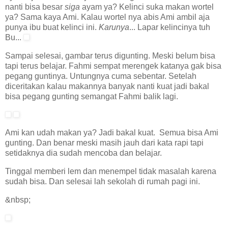
nanti bisa besar
siga
ayam ya? Kelinci suka makan wortel
ya? Sama kaya Ami. Kalau wortel nya abis Ami ambil aja
punya ibu buat kelinci ini.
Karunya
... Lapar kelincinya tuh
Bu...
Sampai selesai, gambar terus digunting. Meski belum bisa
tapi terus belajar. Fahmi sempat merengek katanya gak bisa
pegang guntinya. Untungnya cuma sebentar. Setelah
diceritakan kalau makannya banyak nanti kuat jadi bakal
bisa pegang gunting semangat Fahmi balik lagi.
Ami kan udah makan ya? Jadi bakal kuat. Semua bisa Ami
gunting. Dan benar meski masih jauh dari kata rapi tapi
setidaknya dia sudah mencoba dan belajar.
Tinggal memberi lem dan menempel tidak masalah karena
sudah bisa. Dan selesai lah sekolah di rumah pagi ini.
&nbsp;