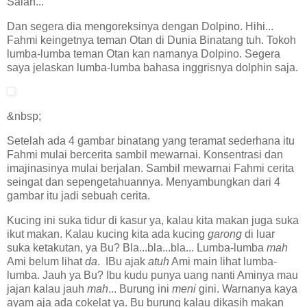
Salah...
Dan segera dia mengoreksinya dengan Dolpino. Hihi...
Fahmi keingetnya teman Otan di Dunia Binatang tuh. Tokoh
lumba-lumba teman Otan kan namanya Dolpino. Segera
saya jelaskan lumba-lumba bahasa inggrisnya dolphin saja.
&nbsp;
Setelah ada 4 gambar binatang yang teramat sederhana itu
Fahmi mulai bercerita sambil mewarnai. Konsentrasi dan
imajinasinya mulai berjalan. Sambil mewarnai Fahmi cerita
seingat dan sepengetahuannya. Menyambungkan dari 4
gambar itu jadi sebuah cerita.
Kucing ini suka tidur di kasur ya, kalau kita makan juga suka
ikut makan. Kalau kucing kita ada kucing
garong
di luar
suka ketakutan, ya Bu? Bla...bla...bla... Lumba-lumba
mah
Ami belum lihat
da
. IBu ajak
atuh
Ami main lihat lumba-
lumba. Jauh ya Bu? Ibu kudu punya uang nanti Aminya mau
jajan kalau jauh
mah
... Burung ini
meni
gini. Warnanya kaya
ayam aja ada cokelat ya. Bu burung kalau dikasih makan