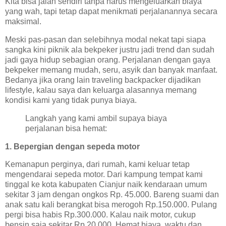
Kita bisa jalan sendiri tanpa harus mengeluarkan biaya
yang wah, tapi tetap dapat menikmati perjalanannya secara
maksimal.
Meski pas-pasan dan selebihnya modal nekat tapi siapa
sangka kini piknik ala bekpeker justru jadi trend dan sudah
jadi gaya hidup sebagian orang. Perjalanan dengan gaya
bekpeker memang mudah, seru, asyik dan banyak manfaat.
Bedanya jika orang lain traveling backpacker dijadikan
lifestyle, kalau saya dan keluarga alasannya memang
kondisi kami yang tidak punya biaya.
Langkah yang kami ambil supaya biaya
perjalanan bisa hemat:
1. Bepergian dengan sepeda motor
Kemanapun perginya, dari rumah, kami keluar tetap
mengendarai sepeda motor. Dari kampung tempat kami
tinggal ke kota kabupaten Cianjur naik kendaraan umum
sekitar 3 jam dengan ongkos Rp. 45.000. Bareng suami dan
anak satu kali berangkat bisa merogoh Rp.150.000. Pulang
pergi bisa habis Rp.300.000. Kalau naik motor, cukup
bensin saja sekitar Rp.20.000. Hemat biaya, waktu dan