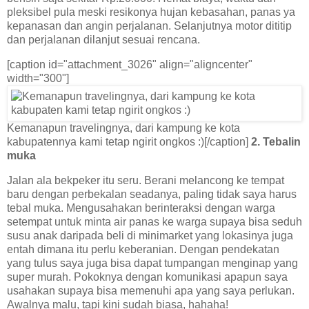
pleksibel pula meski resikonya hujan kebasahan, panas ya
kepanasan dan angin perjalanan. Selanjutnya motor dititip
dan perjalanan dilanjut sesuai rencana.
[caption id="attachment_3026" align="aligncenter"
width="300"]
Kemanapun travelingnya, dari kampung ke kota
kabupatennya kami tetap ngirit ongkos :)[/caption]
2. Tebalin
muka
Jalan ala bekpeker itu seru. Berani melancong ke tempat
baru dengan perbekalan seadanya, paling tidak saya harus
tebal muka. Mengusahakan berinteraksi dengan warga
setempat untuk minta air panas ke warga supaya bisa seduh
susu anak daripada beli di minimarket yang lokasinya juga
entah dimana itu perlu keberanian. Dengan pendekatan
yang tulus saya juga bisa dapat tumpangan menginap yang
super murah. Pokoknya dengan komunikasi apapun saya
usahakan supaya bisa memenuhi apa yang saya perlukan.
Awalnya malu, tapi kini sudah biasa, hahaha!