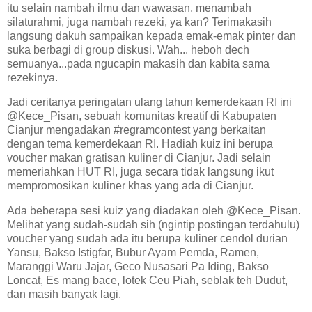
itu selain nambah ilmu dan wawasan, menambah
silaturahmi, juga nambah rezeki, ya kan? Terimakasih
langsung dakuh sampaikan kepada emak-emak pinter dan
suka berbagi di group diskusi. Wah... heboh dech
semuanya...pada ngucapin makasih dan kabita sama
rezekinya.
Jadi ceritanya peringatan ulang tahun kemerdekaan RI ini
@Kece_Pisan, sebuah komunitas kreatif di Kabupaten
Cianjur mengadakan #regramcontest yang berkaitan
dengan tema kemerdekaan RI. Hadiah kuiz ini berupa
voucher makan gratisan kuliner di Cianjur. Jadi selain
memeriahkan HUT RI, juga secara tidak langsung ikut
mempromosikan kuliner khas yang ada di Cianjur.
Ada beberapa sesi kuiz yang diadakan oleh @Kece_Pisan.
Melihat yang sudah-sudah sih (ngintip postingan terdahulu)
voucher yang sudah ada itu berupa kuliner cendol durian
Yansu, Bakso Istigfar, Bubur Ayam Pemda, Ramen,
Maranggi Waru Jajar, Geco Nusasari Pa Iding, Bakso
Loncat, Es mang bace, lotek Ceu Piah, seblak teh Dudut,
dan masih banyak lagi.