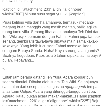
dibawa ke Cimory.
[caption id="attachment_233" align="alignnone"
width="300"] Minum susu segar yuuuk...[/caption]
Puas keliling villa dan halamannya, termasuk megang-
megang buah manggis yang masih mentah, balik lagi ke
ruang tamu villa. Senang lihat anak-anaknya Teh Dini dan
Teh Wiki asyik bermain dengan Fahmi. Fahmi juga tampak
senang, gembira tertawa-tawa dibawa main sama kakak-
kakaknya. Yang lebih lucu saat Fahmi memakai kaos
seragam Baraya Sunda. Haha! Kaya sarung, atau gamis?
Soalnya kegedean. Kaos usia 5 tahun dipakai sama bayi 9
bulan. Kebayang...
<a
Entah jam berapa datang Teh Yulia. Acara kopdar pun
segera dimulai. Dibuka oleh suami Teh Wiki. Selanjutnya
sambutan dari sesepuh sekaligus nu
ngageugeuh
tempat
alias Enin Oetjoe. Acara yang ditunggu-tunggu pun tiba.
Apalagi kalau bukan acara makan-makan...! Haha! [caption
id="attachment_226" align="alignnone" width="225"]
Baju
gombrang[/caption]Acara diskusi, doorprize, dan
nganyam