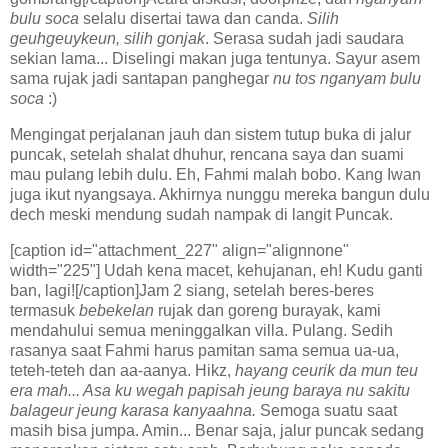
bulu soca
selalu disertai tawa dan canda.
Silih
geuhgeuykeun, silih gonjak
. Serasa sudah jadi saudara
sekian lama... Diselingi makan juga tentunya. Sayur asem
sama rujak jadi santapan panghegar
nu tos nganyam bulu
soca
:)
Mengingat perjalanan jauh dan sistem tutup buka di jalur
puncak, setelah shalat dhuhur, rencana saya dan suami
mau pulang lebih dulu. Eh, Fahmi malah bobo. Kang Iwan
juga ikut nyangsaya. Akhirnya nunggu mereka bangun dulu
dech meski mendung sudah nampak di langit Puncak.
[caption id="attachment_227" align="alignnone"
width="225"] Udah kena macet, kehujanan, eh! Kudu ganti
ban, lagi![/caption]Jam 2 siang, setelah beres-beres
termasuk
bebekelan
rujak dan goreng burayak, kami
mendahului semua meninggalkan villa. Pulang. Sedih
rasanya saat Fahmi harus pamitan sama semua ua-ua,
teteh-teteh dan aa-aanya. Hikz,
hayang ceurik da mun teu
era mah... Asa ku wegah papisah jeung baraya nu sakitu
balageur jeung karasa kanyaahna.
Semoga suatu saat
masih bisa jumpa. Amin... Benar saja, jalur puncak sedang