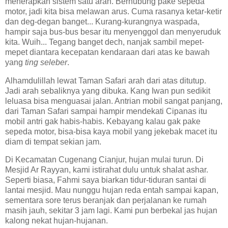
menerapkan sistem satu arah. Berhubung pake sepeda
motor, jadi kita bisa melawan arus. Cuma rasanya ketar-ketir
dan deg-degan banget... Kurang-kurangnya waspada,
hampir saja bus-bus besar itu menyenggol dan menyeruduk
kita. Wuih... Tegang banget dech, nanjak sambil mepet-
mepet diantara kecepatan kendaraan dari atas ke bawah
yang
ting seleber
.
Alhamdulillah lewat Taman Safari arah dari atas ditutup.
Jadi arah sebaliknya yang dibuka. Kang Iwan pun sedikit
leluasa bisa menguasai jalan. Antrian mobil sangat panjang,
dari Taman Safari sampai hampir mendekati Cipanas itu
mobil antri gak habis-habis. Kebayang kalau gak pake
sepeda motor, bisa-bisa kaya mobil yang jekebak macet itu
diam di tempat sekian jam.
Di Kecamatan Cugenang Cianjur, hujan mulai turun. Di
Mesjid Ar Rayyan, kami istirahat dulu untuk shalat ashar.
Seperti biasa, Fahmi saya biarkan tidur-tiduran santai di
lantai mesjid. Mau nunggu hujan reda entah sampai kapan,
sementara sore terus beranjak dan perjalanan ke rumah
masih jauh, sekitar 3 jam lagi. Kami pun berbekal jas hujan
kalong nekat hujan-hujanan.