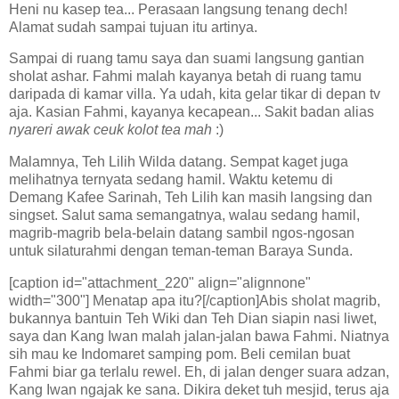
Heni nu kasep tea... Perasaan langsung tenang dech!
Alamat sudah sampai tujuan itu artinya.
Sampai di ruang tamu saya dan suami langsung gantian
sholat ashar. Fahmi malah kayanya betah di ruang tamu
daripada di kamar villa. Ya udah, kita gelar tikar di depan tv
aja. Kasian Fahmi, kayanya kecapean... Sakit badan alias
nyareri awak ceuk kolot tea mah
:)
Malamnya, Teh Lilih Wilda datang. Sempat kaget juga
melihatnya ternyata sedang hamil. Waktu ketemu di
Demang Kafee Sarinah, Teh Lilih kan masih langsing dan
singset. Salut sama semangatnya, walau sedang hamil,
magrib-magrib bela-belain datang sambil ngos-ngosan
untuk silaturahmi dengan teman-teman Baraya Sunda.
[caption id="attachment_220" align="alignnone"
width="300"] Menatap apa itu?[/caption]Abis sholat magrib,
bukannya bantuin Teh Wiki dan Teh Dian siapin nasi liwet,
saya dan Kang Iwan malah jalan-jalan bawa Fahmi. Niatnya
sih mau ke Indomaret samping pom. Beli cemilan buat
Fahmi biar ga terlalu rewel. Eh, di jalan denger suara adzan,
Kang Iwan ngajak ke sana. Dikira deket tuh mesjid, terus aja