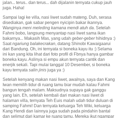
jalan... terus.. dan terus... dah dijalanin ternyata cukup jauh
juga. Haha!
Sampai lagi ke villa, nasi liwet sudah mateng. Duh, serasa
disediakan, gak sabar pengen nyicipin bakar ikannya.
Wanginya
meni meleding kamana mendi atuh da
. Setelah
Fahmi bobo, langsung menyantap nasi liwet sama ikan
bakarnya... Makasih Mas, yang udah
geber-geber
hihidnya :)
Saat
ngariung balakecrakan
, datang Shinobi Kawaigaarui
dari Bandung. Oh, ini ternyata si boneka kayu itu :) Selama
ini kan yang kita lihat dari foto profil di Fbnya hanya gambar
boneka kayu. Aslinya si empu akun ternyata cantik dan
enerjik sekali. Tapi mulai tanggal 10 Desember, si boneka
kayu ternyata
salin jinis
juga ya :)
Setelah kenyang makan nasi liwet, awalnya, saya dan Kang
Iwan memilih tidur di ruang tamu biar mudah kalau Fahmi
bangun tengah malam. Maksudnya supaya gak ganggu
yang lain. Eh, setelah kembali dari makan nasi liwet di
halaman villa, ternyata Teh Euis malah udah tidur duluan di
samping Fahmi! Dan ternyata keluarga Teh Wiki, keluarga
Kang Hendi dan lainnya juga sudah pada pindahin bantal
dan selimut dari kamar ke ruang tamu. Mereka ikut ngampar