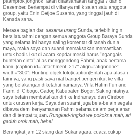
paamprok jonghok" akan dilaksanakan tanggal 7 dan 8
Desember. Bertempat di villanya milik salah satu anggota
group, yaitu Enin Oetjoe Susanto, yang tinggal jauh di
Kanada sana.
Merasa bagian dari
sasama urang
Sunda, terlebih ingin
bersilaturahmi dengan semua anggota Group Baraya Sunda
yang selama ini hanya saling komentar di ranah dunia
maya, maka saya dan suami memaksakan memastikan
untuk hadir. Ikut di acara kopdar meski harus "ngangais
buntelan cinta" alias menggendong Fahmi, anak pertama
kami. [caption id="attachment_217" align="alignnone"
width="300"] Hunting objek foto[/caption]Entah apa alasan
lainnya, yang pasti saya niat banget pengen ikut ke villa
yang belakangan diketahui namanya Villa Halim Fun and
Farm, di Cibogo, Gadog Kabupaten Bogor. Saking niatnya,
saya belain membatalkan diri ke Indramayu dan Cirebon
untuk urusan kerja. Saya dan suami juga bela-belain segala
dibawa demi kenyamanan Fahmi selama dalam perjalanan
dan di tempat tujuan.
Rungkad-ringkid we pokokna mah, ari
gaduh orok mah, hehe!
Berangkat jam 12 siang dari Sukanagara, cuaca cukup