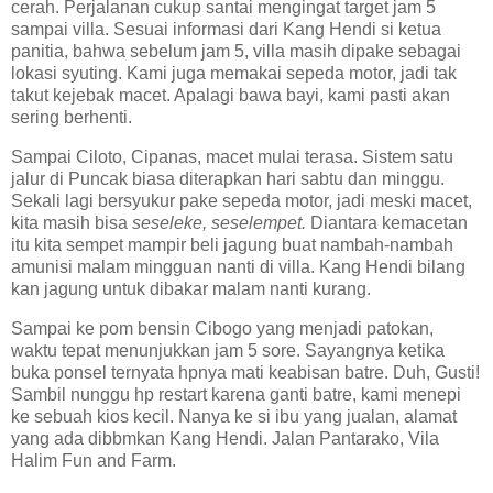
cerah. Perjalanan cukup santai mengingat target jam 5
sampai villa. Sesuai informasi dari Kang Hendi si ketua
panitia, bahwa sebelum jam 5, villa masih dipake sebagai
lokasi syuting. Kami juga memakai sepeda motor, jadi tak
takut kejebak macet. Apalagi bawa bayi, kami pasti akan
sering berhenti.
Sampai Ciloto, Cipanas, macet mulai terasa. Sistem satu
jalur di Puncak biasa diterapkan hari sabtu dan minggu.
Sekali lagi bersyukur pake sepeda motor, jadi meski macet,
kita masih bisa
seseleke, seselempet.
Diantara kemacetan
itu kita sempet mampir beli jagung buat nambah-nambah
amunisi malam mingguan nanti di villa. Kang Hendi bilang
kan jagung untuk dibakar malam nanti kurang.
Sampai ke pom bensin Cibogo yang menjadi patokan,
waktu tepat menunjukkan jam 5 sore. Sayangnya ketika
buka ponsel ternyata hpnya mati keabisan batre. Duh, Gusti!
Sambil nunggu hp restart karena ganti batre, kami menepi
ke sebuah kios kecil. Nanya ke si ibu yang jualan, alamat
yang ada dibbmkan Kang Hendi. Jalan Pantarako, Vila
Halim Fun and Farm.