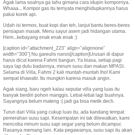
Agak lama soalnya ga tahu gimana cara idupin kompornya.
Whaaa... Kompor gas itu ternyata menghidupkannya harus
pakai korek api.
Udah isi termos, buat kopi dan teh, lanjut bantu beres-beres
persiapan masak. Menu sayur asem jadi hidangan utama.
Hem...kebayang enak enak enak :)
[caption id="attachment_223" align="alignnone"
width="300"] Nu gareulis narsis[/caption]Urusan di dapur
harus dicut karena Fahmi bangun. Ya biasa, setiap pagi
saya lap dulu badannya, minum susu dan makan MPASI.
Selama di Villa, Fahmi 2 kali muntah-muntah lho! Kami
sempat khawatir. Itu mungkin karena masuk angin.
Agak siang, baru ngeh kalau seputar villa yang luas itu
banyak berdiri pohon manggis. Lebat-lebat lagi buahnya.
Sayangnya belum mateng :( jadi ga bisa metik dech.
Turun dari Villa yang cukup luas itu, ada kandang tempat
pemerahan susu sapi. Kesempatan ini tak dilewatkan, kami
mencoba minum susu sapi segar yang belum dicampur.
Rasanya memang lain. Kata pegawainya, susu sapi itu akan