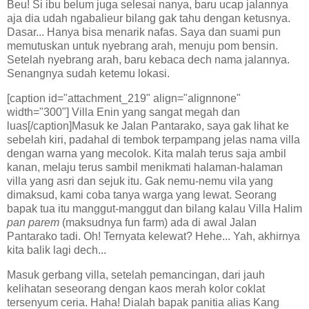
Beu! Si ibu belum juga selesai nanya, baru ucap jalannya
aja dia udah ngabalieur bilang gak tahu dengan ketusnya.
Dasar... Hanya bisa menarik nafas. Saya dan suami pun
memutuskan untuk nyebrang arah, menuju pom bensin.
Setelah nyebrang arah, baru kebaca dech nama jalannya.
Senangnya sudah ketemu lokasi.
[caption id="attachment_219" align="alignnone"
width="300"] Villa Enin yang sangat megah dan
luas[/caption]Masuk ke Jalan Pantarako, saya gak lihat ke
sebelah kiri, padahal di tembok terpampang jelas nama villa
dengan warna yang mecolok. Kita malah terus saja ambil
kanan, melaju terus sambil menikmati halaman-halaman
villa yang asri dan sejuk itu. Gak nemu-nemu vila yang
dimaksud, kami coba tanya warga yang lewat. Seorang
bapak tua itu manggut-manggut dan bilang kalau Villa Halim
pan parem
(maksudnya fun farm) ada di awal Jalan
Pantarako tadi. Oh! Ternyata kelewat? Hehe... Yah, akhirnya
kita balik lagi dech...
Masuk gerbang villa, setelah pemancingan, dari jauh
kelihatan seseorang dengan kaos merah kolor coklat
tersenyum ceria. Haha! Dialah bapak panitia alias Kang