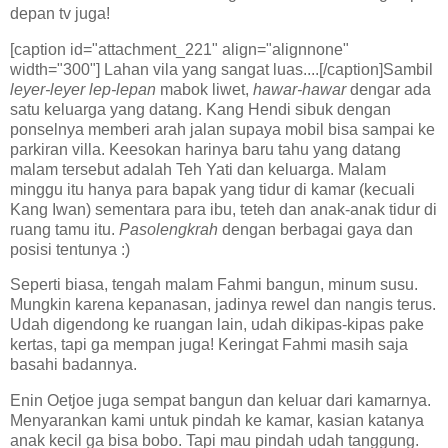
depan tv juga!
[caption id="attachment_221" align="alignnone"
width="300"] Lahan vila yang sangat luas....[/caption]Sambil
leyer-leyer lep-lepan
mabok liwet,
hawar-hawar
dengar ada
satu keluarga yang datang. Kang Hendi sibuk dengan
ponselnya memberi arah jalan supaya mobil bisa sampai ke
parkiran villa. Keesokan harinya baru tahu yang datang
malam tersebut adalah Teh Yati dan keluarga. Malam
minggu itu hanya para bapak yang tidur di kamar (kecuali
Kang Iwan) sementara para ibu, teteh dan anak-anak tidur di
ruang tamu itu.
Pasolengkrah
dengan berbagai gaya dan
posisi tentunya :)
Seperti biasa, tengah malam Fahmi bangun, minum susu.
Mungkin karena kepanasan, jadinya rewel dan nangis terus.
Udah digendong ke ruangan lain, udah dikipas-kipas pake
kertas, tapi ga mempan juga! Keringat Fahmi masih saja
basahi badannya.
Enin Oetjoe juga sempat bangun dan keluar dari kamarnya.
Menyarankan kami untuk pindah ke kamar, kasian katanya
anak kecil ga bisa bobo. Tapi mau pindah udah tanggung.