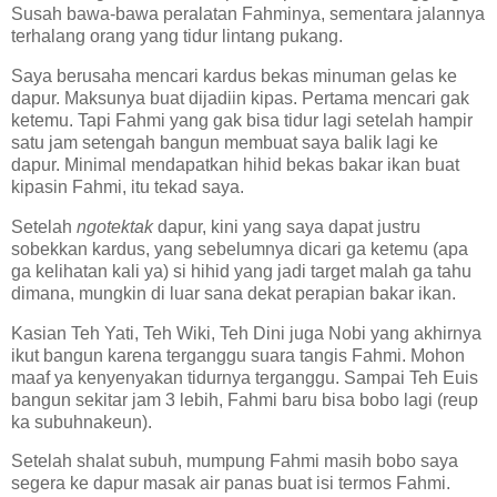
Susah bawa-bawa peralatan Fahminya, sementara jalannya
terhalang orang yang tidur lintang pukang.
Saya berusaha mencari kardus bekas minuman gelas ke
dapur. Maksunya buat dijadiin kipas. Pertama mencari gak
ketemu. Tapi Fahmi yang gak bisa tidur lagi setelah hampir
satu jam setengah bangun membuat saya balik lagi ke
dapur. Minimal mendapatkan hihid bekas bakar ikan buat
kipasin Fahmi, itu tekad saya.
Setelah
ngotektak
dapur, kini yang saya dapat justru
sobekkan kardus, yang sebelumnya dicari ga ketemu (apa
ga kelihatan kali ya) si hihid yang jadi target malah ga tahu
dimana, mungkin di luar sana dekat perapian bakar ikan.
Kasian Teh Yati, Teh Wiki, Teh Dini juga Nobi yang akhirnya
ikut bangun karena terganggu suara tangis Fahmi. Mohon
maaf ya kenyenyakan tidurnya terganggu. Sampai Teh Euis
bangun sekitar jam 3 lebih, Fahmi baru bisa bobo lagi (reup
ka subuhnakeun).
Setelah shalat subuh, mumpung Fahmi masih bobo saya
segera ke dapur masak air panas buat isi termos Fahmi.